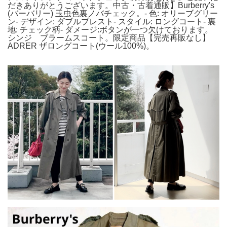
だきありがとうございます。中古・古着通販】Burberry's
(バーバリー) 玉虫色裏ノバチェック。- 色: オリーブグリー
ン- デザイン: ダブルブレスト- スタイル: ロングコート- 裏
地: チェック柄- ダメージ:ボタンが一つ欠けております。
シンジ ブラームスコート。限定商品【完売再販なし】
ADRER ザロングコート(ウール100%)。