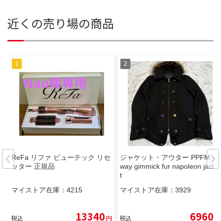
近くの売り場の商品
ReFa リファ ビューテック リセ
ジャケット・アウター PPFM 4
ッター 正規品
way gimmick fur napoleon jacke
t
マイストア在庫：
4215
マイストア在庫：
3929
13340
6960
税込
円
税込
円