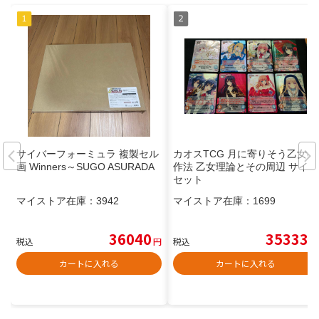
サイバーフォーミュラ 複製セル
カオスTCG 月に寄りそう乙女の
画 Winners～SUGO ASURADA
作法 乙女理論とその周辺 サイン
セット
マイストア在庫：
3942
マイストア在庫：
1699
36040
35333
税込
円
税込
円
カートに入れる
カートに入れる