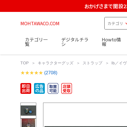
おかげさまで開設2
MOHTAWACO.COM
カテゴリ一
デジタルチラ
Howto情
覧
シ
報
TOP
キャラクターグッズ
ストラップ
Ib／イ
(2708)