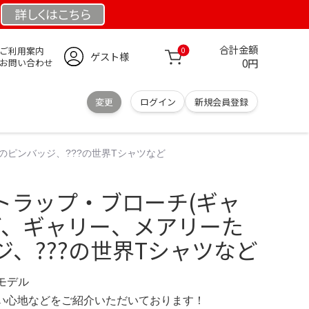
詳しくは
こちら
合計金額
ご利用案内
0
ゲスト様
0円
お問い合わせ
変更
ログイン
新規会員登録
ちのピンバッジ、???の世界Tシャツなど
トラップ・ブローチ(ギャ
イヴ、ギャリー、メアリーた
、???の世界Tシャツなど
定モデル
の使い心地などをご紹介いただいております！