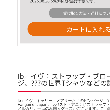
2026.08.28 6:42頃のお届け予定です。
受け取り方法・送料につ
カートに入れ
Ib／イヴ：ストラップ・ブロ
ジ、???の世界Tシャツなどの
Ib』イヴ、ギャリー、メアリーたちのピンバッジ、??
Fangamer Japan。ラバスト・アニくじストラ
メルカリ。一点のみ同人グッズがございます。ご当地