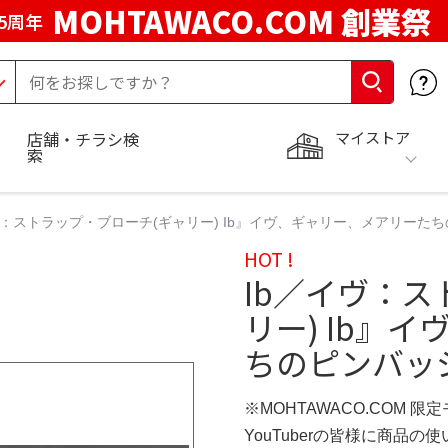
MOHTAWACO.COM 創業祭
5周年
マイストア
店舗・チラシ検
索
ヴ：ストラップ・ブローチ(ギャリー) Ib』イヴ、ギャリー、メアリーた
HOT !
Ib／イヴ：ス
リー) Ib』
ちのピンバッジ
※MOHTAWACO.COM 限
YouTuberの皆様に商品