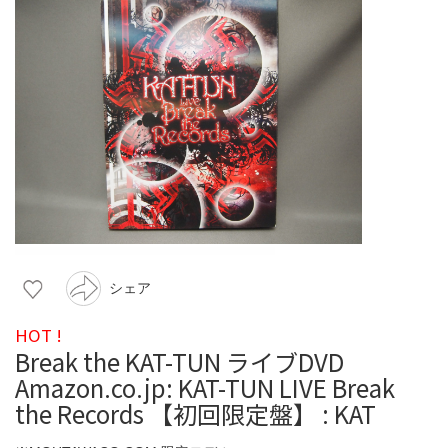
シェア
HOT !
Break the KAT-TUN ライブDVD
Amazon.co.jp: KAT-TUN LIVE Break
the Records 【初回限定盤】 : KAT