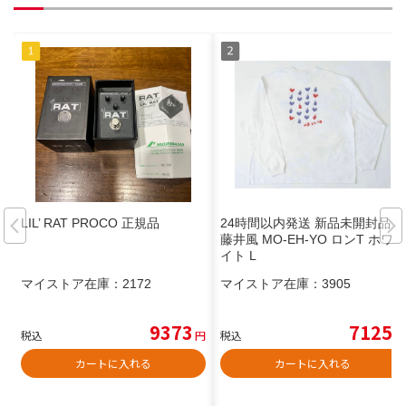
LIL’ RAT PROCO 正規品
24時間以内発送 新品未開封品
藤井風 MO-EH-YO ロンT ホワ
イト L
マイストア在庫：
2172
マイストア在庫：
3905
9373
7125
税込
円
税込
円
カートに入れる
カートに入れる