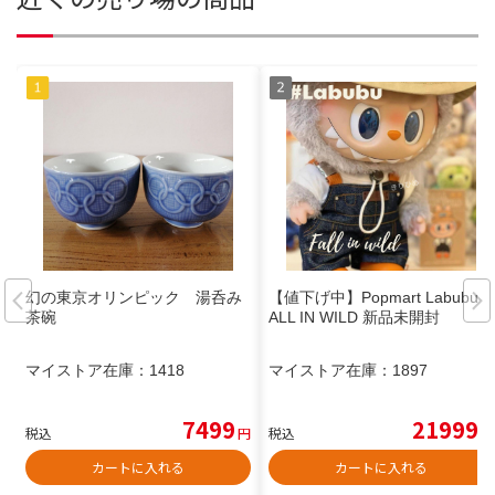
幻の東京オリンピック 湯呑み
【値下げ中】Popmart Labubu F
茶碗
ALL IN WILD 新品未開封
マイストア在庫：
1418
マイストア在庫：
1897
7499
21999
税込
円
税込
円
カートに入れる
カートに入れる