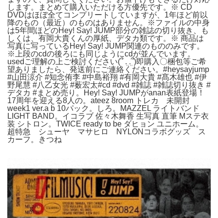
します。まとめて購入いただける方優先です。※ CD
DVDはほぼ全てコンプリートしていますが、1年ほど前以
降のもの（最近）のものはありません。※ファイルの中身
は5年間ほどのHey! Say! JUMP部分の雑誌の切り抜き、も
しくは、有岡大貴くんの厚紙、デタカ類です。※ 商品は
写真に写っているHey! Say! JUMP関連のもののみです。
※上段のcdの後ろにも同じようにcdが並んでいます。
usedご理解の上ご検討ください‎(՞ ܸ. .ܸ՞)即購入〇梱包等ご希
望ありましたら、発送前にご連絡ください。#heysayjump
#山田涼介 #知念侑李 #中島裕翔 #有岡大貴 #髙木雄也 #伊
野尾慧 #八乙女光 #薮宏太#cd #dvd #雑誌 #雑誌切り抜き #
デタカ #まとめ売り。Hey! Say! JUMPがanan表紙登場！
17周年を迎える8人の。ateez 8room トレカ 未開封
week1 ver.a b 10パック。しろ。MAZZEL ライトバンド
LIGHT BAND。イコラブ 佐々木舞香 生写真 直筆 Mステ衣
装 シトロン。TWICE ready to be ダヒョン ユニホーム。
超特急 シューヤ マサヒロ NYLONコラボグッズ ス
カーフ。きつね