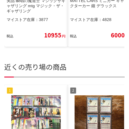
美品 瞬唱の魔道士 マジックザギ
MATTEL CARS ミニカー キャラ
ャザリング mtg マジック・ザ・
クターカー 鐘 デラックス
ギャザリング
マイストア在庫：
3877
マイストア在庫：
4828
10955
6000
税込
円
税込
円
近くの売り場の商品