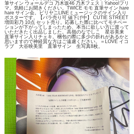
筆サイン ウォールデコ 乃木坂46 乃木フェス｜Yahoo!フリ
マ。気軽にお聞きください。TWICE モモ 直筆サイン hare
hare サイン会。ビリヤニLINEミュージックのサイン入り
ポスターです。【バラ売り可 値下げ中】 CUTIE STREET
増田彩乃 10点 セット売り。応募した際に比べてモチベー
ションが下がってしまったため、本当に欲しい方に渡って
いただきたく出品しました。高嶺のなでしこ 星谷美来
直筆サイン入りチェキ。梱包の際に多少の折れがあるかと
思いますので神経質な方はご遠慮ください。＝LOVE イコ
ラブ 大谷映美里 直筆サイン 生写真8枚。