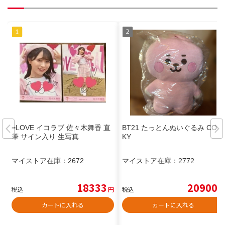
=LOVE イコラブ 佐々木舞香 直
BT21 たっとんぬいぐるみ COO
筆 サイン入り 生写真
KY
マイストア在庫：
2672
マイストア在庫：
2772
18333
20900
税込
円
税込
円
カートに入れる
カートに入れる