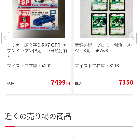
トミカ 頭文字D RX7 GTR セ
青銅の鎧 プロモ 明治 メイ
ブンイレブン限定 ※日焼け有
ジ 6期 p57/y6
り
マイストア在庫：
4202
マイストア在庫：
3116
7499
7350
税込
円
税込
円
近くの売り場の商品