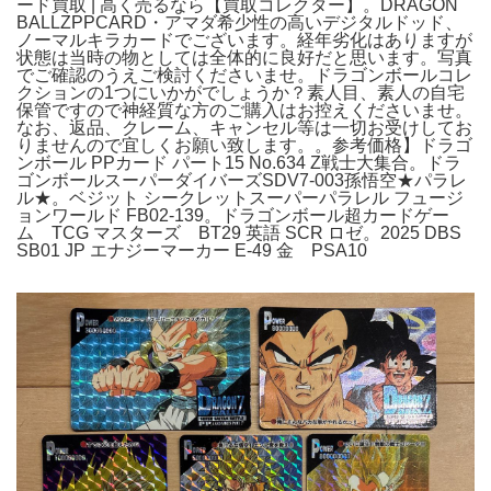
ード買取 | 高く売るなら【買取コレクター】。DRAGON
BALLZPPCARD・アマダ希少性の高いデジタルドッド、
ノーマルキラカードでございます。経年劣化はありますが
状態は当時の物としては全体的に良好だと思います。写真
でご確認のうえご検討くださいませ。ドラゴンボールコレ
クションの1つにいかがでしょうか？素人目、素人の自宅
保管ですので神経質な方のご購入はお控えくださいませ。
なお、返品、クレーム、キャンセル等は一切お受けしてお
りませんので宜しくお願い致します。。参考価格】ドラゴ
ンボール PPカード パート15 No.634 Z戦士大集合。ドラ
ゴンボールスーパーダイバーズSDV7-003孫悟空★パラレ
ル★。ベジット シークレットスーパーパラレル フュージ
ョンワールド FB02-139。ドラゴンボール超カードゲー
ム TCG マスターズ BT29 英語 SCR ロゼ。2025 DBS
SB01 JP エナジーマーカー E-49 金 PSA10