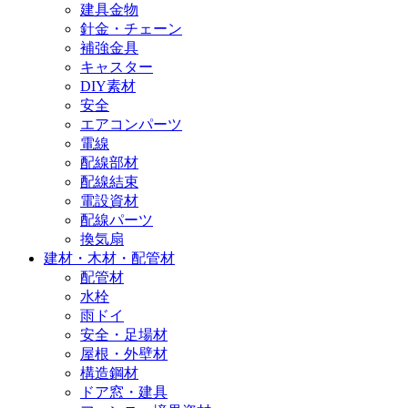
建具金物
針金・チェーン
補強金具
キャスター
DIY素材
安全
エアコンパーツ
電線
配線部材
配線結束
電設資材
配線パーツ
換気扇
建材・木材・配管材
配管材
水栓
雨ドイ
安全・足場材
屋根・外壁材
構造鋼材
ドア窓・建具