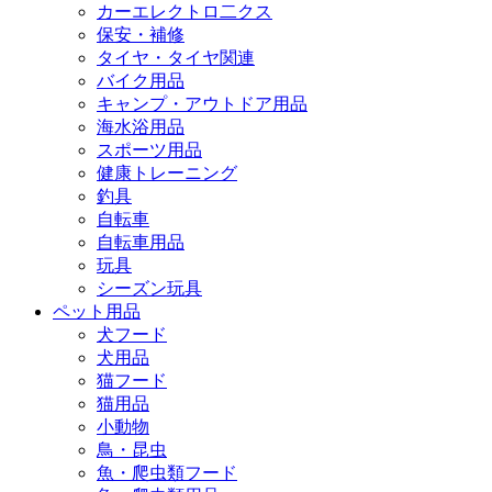
カーエレクトロ二クス
保安・補修
タイヤ・タイヤ関連
バイク用品
キャンプ・アウトドア用品
海水浴用品
スポーツ用品
健康トレーニング
釣具
自転車
自転車用品
玩具
シーズン玩具
ペット用品
犬フード
犬用品
猫フード
猫用品
小動物
鳥・昆虫
魚・爬虫類フード