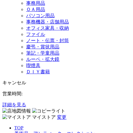
事務用品
ＯＡ用品
パソコン用品
事務機器・店舗用品
オフィス家具・収納
ファイル
ノート・伝票・封筒
慶弔・賞状用品
筆記・学童用品
ルーペ・拡大鏡
喫煙具
ＤＩＹ書籍
キャンセル
営業時間:
詳細を見る
マイストア
変更
TOP