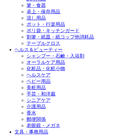
箸・食器
卓上・保存用品
流し用品
ポット・行楽用品
ポリ袋・キッチンガード
割箸・紙皿・紙コップ他消耗品
テーブルクロス
ヘルス＆ビューティー
シャンプー・石鹸・入浴剤
オーラルケア用品
化粧品・化粧小物
ヘルスケア
ベビー用品
美粧用品
手芸・和洋裁
シニアケア
介護用品
香水
郵便関係
老眼鏡・メガネ
文具・事務用品