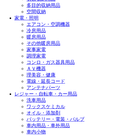
多目的収納用品
空間収納
家電・照明
エアコン・空調機器
冷房用品
暖房用品
その他暖房用品
家事家電
調理家電
コンロ・ガス器具用品
ＡＶ機器
理美容・健康
電線・延長コード
アンテナパーツ
レジャー・自転車・カー用品
洗車用品
ワックスケミカル
オイル・添加剤
バッテリー・電装・バルブ
車内用品・車外用品
車内小物