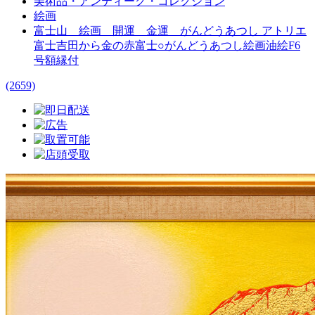
美術品・アンティーク・コレクション
絵画
富士山 絵画 開運 金運 がんどうあつし アトリエ
富士吉田から金の赤富士○がんどうあつし絵画油絵F6
号額縁付
(2659)