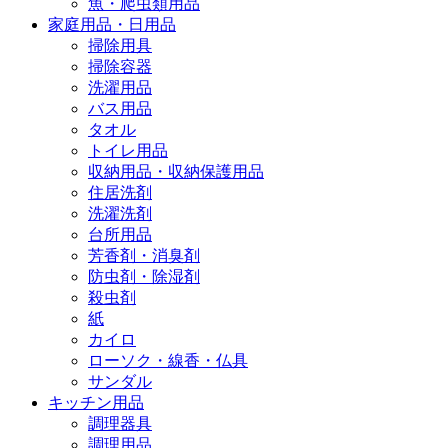
魚・爬虫類用品
家庭用品・日用品
掃除用具
掃除容器
洗濯用品
バス用品
タオル
トイレ用品
収納用品・収納保護用品
住居洗剤
洗濯洗剤
台所用品
芳香剤・消臭剤
防虫剤・除湿剤
殺虫剤
紙
カイロ
ローソク・線香・仏具
サンダル
キッチン用品
調理器具
調理用品