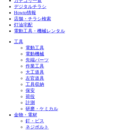
カテゴリ一覧
デジタルチラシ
Howto情報
店舗・チラシ検索
灯油宅配
電動工具・機械レンタル
工具
電動工具
電動機械
先端パーツ
作業工具
大工道具
左官道具
工具収納
保安
荷役
計測
研磨・ケミカル
金物・電材
釘・ビス
ネジボルト