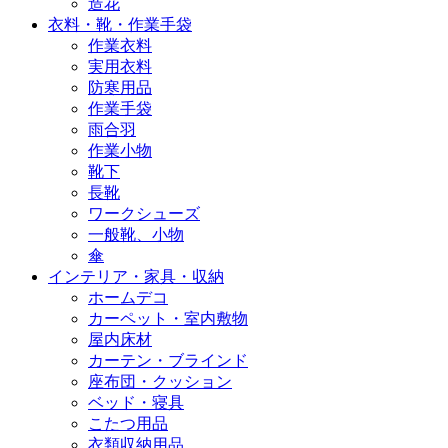
造花
衣料・靴・作業手袋
作業衣料
実用衣料
防寒用品
作業手袋
雨合羽
作業小物
靴下
長靴
ワークシューズ
一般靴、小物
傘
インテリア・家具・収納
ホームデコ
カーペット・室内敷物
屋内床材
カーテン・ブラインド
座布団・クッション
ベッド・寝具
こたつ用品
衣類収納用品