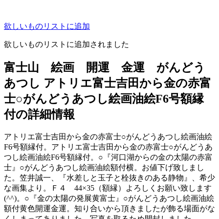
欲しいものリストに追加
欲しいものリストに追加されました
富士山 絵画 開運 金運 がんどう
あつし アトリエ富士吉田から金の赤富
士○がんどうあつし絵画油絵F6号額縁
付の詳細情報
アトリエ富士吉田から金の赤富士○がんどうあつし絵画油絵
F6号額縁付。アトリエ富士吉田から金の赤富士○がんどうあ
つし絵画油絵F6号額縁付。○『河口湖からの金の太陽の赤富
士』○がんどうあつし絵画油絵額付横。お値下げ致しまし
た。笠井誠一、『水差しと玉子と栓抜きのある静物』、希少
な画集より。Ｆ４ 44×35（額縁）よろしくお願い致します
(^^)。○『金の太陽の発展黄富士』○がんどうあつし絵画油絵
額付黄色開運金運。知り合いから頂きましたが飾る場面がな
くしまってありました。写真を取るため開封しました。