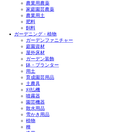
農業用農薬
家庭園芸農薬
農業用土
肥料
飼料
ガーデニング・植物
ガーデンファニチャー
庭園資材
屋外床材
ガーデン装飾
鉢・プランター
用土
育成園芸用品
土農具
刈払機
噴霧器
園芸機器
散水用品
雪かき用品
植物
種