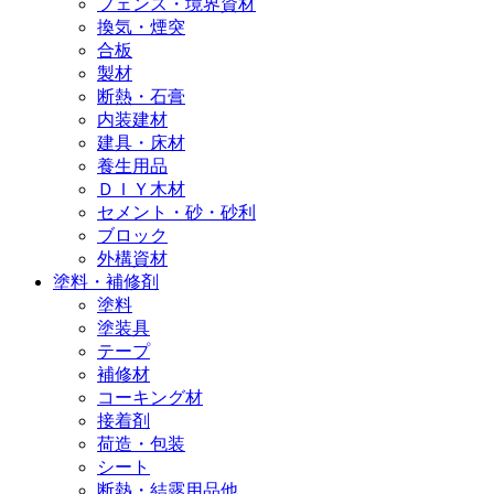
フェンス・境界資材
換気・煙突
合板
製材
断熱・石膏
内装建材
建具・床材
養生用品
ＤＩＹ木材
セメント・砂・砂利
ブロック
外構資材
塗料・補修剤
塗料
塗装具
テープ
補修材
コーキング材
接着剤
荷造・包装
シート
断熱・結露用品他