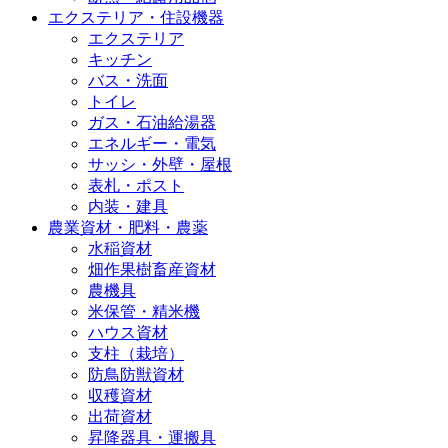
エクステリア・住設機器
エクステリア
キッチン
バス・洗面
トイレ
ガス・石油給湯器
エネルギー・電気
サッシ・外壁・屋根
表札・ポスト
内装・建具
農業資材・肥料・農薬
水稲資材
畑作果樹畜産資材
農機具
米保管・精米機
ハウス資材
支柱（栽培）
防鳥防獣資材
収穫資材
出荷資材
昇降器具・運搬具