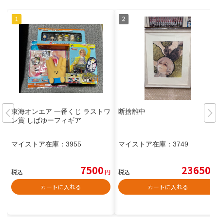
東海オンエア 一番くじ ラストワ
断捨離中
ン賞 しばゆーフィギア
マイストア在庫：
3955
マイストア在庫：
3749
7500
23650
税込
円
税込
円
カートに入れる
カートに入れる