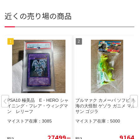
近くの売り場の商品
PSA10 極美品 E・HERO シャ
ブルマァク カメーバ ソフビ 南
イニング・フレア・ウィングマ
海の大怪獣 ゲゾラ ガニメ マル
ン レリーフ
サン ゴジラ
マイストア在庫：
3085
マイストア在庫：
5000
27499
9164
税込
円
税込
円