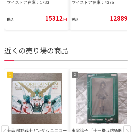
マイストア在庫：
1733
マイストア在庫：
4375
15312
12889
税込
円
税込
円
近くの売り場の商品
美品 機動戦士ガンダム ユニコー
東雲諒子 「十三機兵防衛圏」 1/