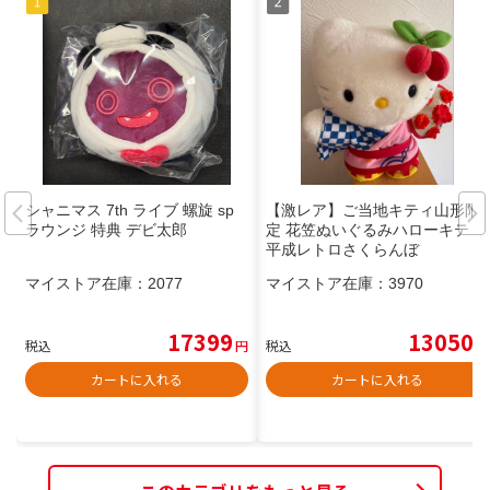
シャニマス 7th ライブ 螺旋 sp
【激レア】ご当地キティ山形限
ラウンジ 特典 デビ太郎
定 花笠ぬいぐるみハローキティ
平成レトロさくらんぼ
マイストア在庫：
2077
マイストア在庫：
3970
17399
13050
税込
円
税込
円
カートに入れる
カートに入れる