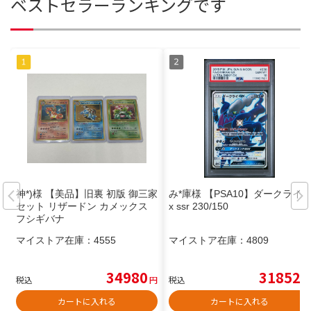
ベストセラーランキングです
神*)様 【美品】旧裏 初版 御三家
み*庫様 【PSA10】ダークライg
セット リザードン カメックス
x ssr 230/150
フシギバナ
マイストア在庫：
4555
マイストア在庫：
4809
34980
31852
税込
円
税込
円
カートに入れる
カートに入れる