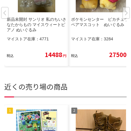
新品未開封 サンリオ 私のちいさ
ポケモンセンター ピカチュウ
なたからもの マイスウィートピ
ペアマスコット ぬいぐるみ
アノ ぬいぐるみ
マイストア在庫：
4771
マイストア在庫：
3284
14488
27500
税込
円
税込
円
近くの売り場の商品