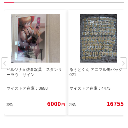
ペルソナ5 佐倉双葉 スタンリ
るぅとくん アニマル缶バッジ 2
ーラウ サイン
021
マイストア在庫：
3658
マイストア在庫：
4473
6000
16755
税込
円
税込
円