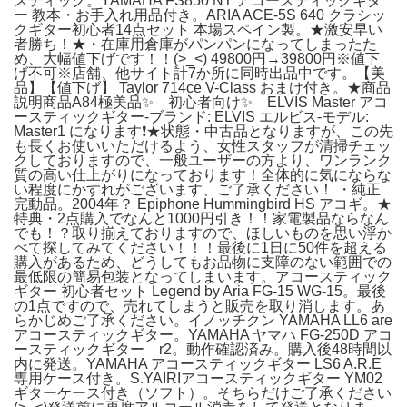
スティック。YAMAHA FS850 NT アコースティックギタ
ー 教本・お手入れ用品付き。ARIA ACE-5S 640 クラシッ
クギター初心者14点セット 本場スペイン製。★激安早い
者勝ち！★・在庫用倉庫がパンパンになってしまったた
め、大幅値下げです！！(>_<) 49800円→39800円※値下
げ不可※店舗、他サイト計7か所に同時出品中です。【美
品】【値下げ】 Taylor 714ce V-Class おまけ付き。★商品
説明商品A84極美品✨ 初心者向け✨ ELVIS Master アコ
ースティックギター-ブランド: ELVIS エルビス-モデル:
Master1 になります❗️★状態・中古品となりますが、この先
も長くお使いいただけるよう、女性スタッフが清掃チェッ
クしておりますので、一般ユーザーの方より、ワンランク
質の高い仕上がりになっております！全体的に気にならな
い程度にかすれがございます、ご了承ください！ ・純正
完動品。2004年？ Epiphone Hummingbird HS アコギ。★
特典・2点購入でなんと1000円引き！！家電製品ならなん
でも！？取り揃えておりますので、ほしいものを思い浮か
べて探してみてください！！！最後に1日に50件を超える
購入があるため、どうしてもお品物に支障のない範囲での
最低限の簡易包装となってしまいます。アコースティック
ギター 初心者セット Legend by Aria FG-15 WG-15。最後
の1点ですので、売れてしまうと販売を取り消します。あ
らかじめご了承ください。イノッチクン YAMAHA LL6 are
アコースティックギター。YAMAHA ヤマハ FG-250D アコ
ースティックギター r2。動作確認済み。購入後48時間以
内に発送。YAMAHA アコースティックギター LS6 A.R.E
専用ケース付き。S.YAIRIアコースティックギター YM02
ギターケース付き（ソフト）。そちらだけご了承ください