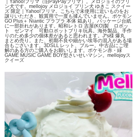
｜Yahoo!フリマ（旧PayPayフリマ）。メロジョイのプリ
ン犬です。mellojoy メロジョイ プリン犬 ゆきこ スクイー
ズ 限定｜Yahoo!フリマ。こちらで未使用に近いものをお
譲りいただき、観賞用で一度も揉んでいません。ポケモン
GO Plus＋ Niantic プラプラ 本体 箱あり。パッケージ台紙
に一部折れがあります。昭和レトロ 吉屋(KO)製 ロボッ
ト ゼンマイ 可動ロボットブリキ玩具。海外製品、手作
りのため多少の個体差があると思われます。J*s様 爆丸
まとめ売り。また、初期不良や細かい埃等の混入がある場
合もございます。3DSLL レット、ブルー。中古品にご理
解のある方のご購入をお願いします。ポケモン赤・緑
GAME MUSIC GAME BOY型さいせいマシン。mellojoyス
クイーズ