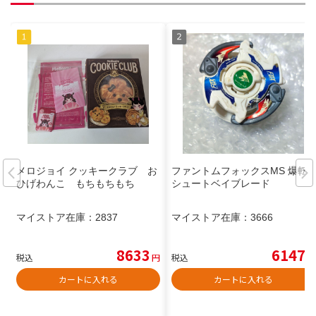
メロジョイ クッキークラブ お
ファントムフォックスMS 爆転
ひげわんこ もちもちもち
シュートベイブレード
マイストア在庫：
2837
マイストア在庫：
3666
8633
6147
税込
円
税込
円
カートに入れる
カートに入れる