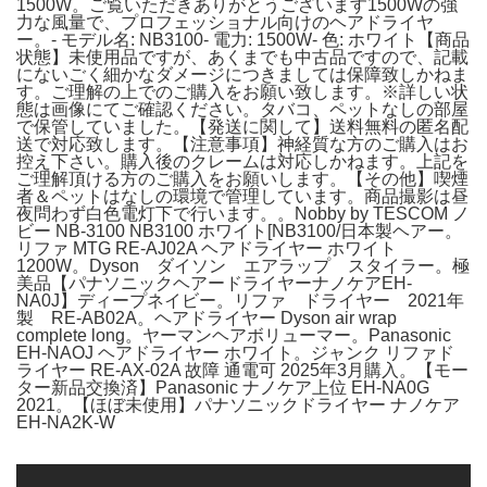
1500W。ご覧いただきありがとうございます1500Wの強
力な風量で、プロフェッショナル向けのヘアドライヤ
ー。- モデル名: NB3100- 電力: 1500W- 色: ホワイト【商品
状態】未使用品ですが、あくまでも中古品ですので、記載
にないごく細かなダメージにつきましては保障致しかねま
す。ご理解の上でのご購入をお願い致します。※詳しい状
態は画像にてご確認ください。タバコ、ペットなしの部屋
で保管していました。【発送に関して】送料無料の匿名配
送で対応致します。【注意事項】神経質な方のご購入はお
控え下さい。購入後のクレームは対応しかねます。上記を
ご理解頂ける方のご購入をお願いします。【その他】喫煙
者＆ペットはなしの環境で管理しています。商品撮影は昼
夜問わず白色電灯下で行います。。Nobby by TESCOM ノ
ビー NB-3100 NB3100 ホワイト[NB3100/日本製ヘアー。
リファ MTG RE-AJ02A ヘアドライヤー ホワイト
1200W。Dyson ダイソン エアラップ スタイラー。極
美品【パナソニックヘアードライヤーナノケアEH-
NA0J】ディープネイビー。リファ ドライヤー 2021年
製 RE-AB02A。ヘアドライヤー Dyson air wrap
complete long。ヤーマンヘアボリューマー。Panasonic
EH-NAOJ ヘアドライヤー ホワイト。ジャンク リファド
ライヤー RE-AX-02A 故障 通電可 2025年3月購入。【モー
ター新品交換済】Panasonic ナノケア上位 EH-NA0G
2021。【ほぼ未使用】パナソニックドライヤー ナノケア
EH-NA2K-W