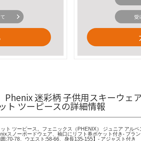
いて
受
る
nix 迷彩柄 子供用スキーウェア (15
ット ツーピースの詳細情報
下セット ツーピース。フェニックス（PHENIX） ジュニア ア
xスノーボードウェア、袖口にリフト券ポケット付き- ブランド: Ph
cm【胸囲:70-78、ウエスト:58-66、身長135-155】- ア