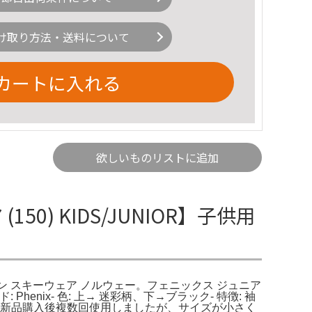
け取り方法・送料について
カートに入れる
欲しいものリストに追加
0) KIDS/JUNIOR】子供用
ルペン スキーウェア ノルウェー。フェニックス ジュニア
enix- 色: 上→ 迷彩柄、下→ブラック- 特徴: 袖
ジャスト付き 新品購入後複数回使用しましたが、サイズが小さく