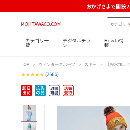
おかげさまで開設2
MOHTAWACO.COM
カテゴリ一
デジタルチラ
Howto情
覧
シ
報
TOP
ウィンタースポーツ
スキー
【撥水加工クリ
(2686)