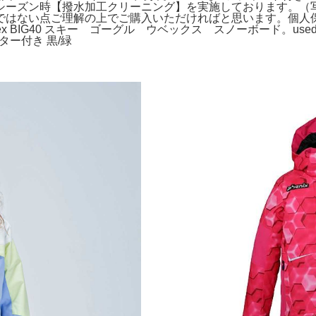
シーズン時【撥水加工クリーニング】を実施しております。（
ではない点ご理解の上でご購入いただければと思います。個人
tore。美品uvex BIG40 スキー ゴーグル ウベックス スノーボー
ター付き 黒/緑