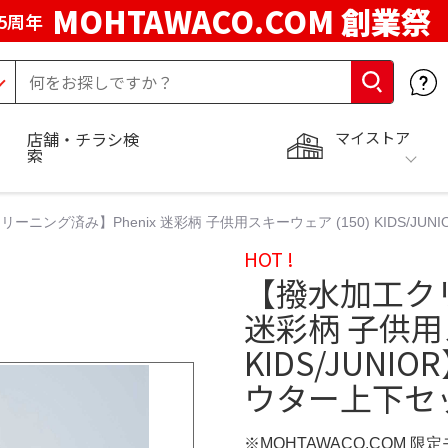
MOHTAWACO.COM 創業祭
5周年
マイストア
店舗・チラシ検
索
ーニング済み】Phenix 迷彩柄 子供用スキーウェア (150) KIDS/
HOT !
【撥水加工クリ
迷彩柄 子供用ス
KIDS/JUN
ウター上下セ
※MOHTAWACO.COM 限