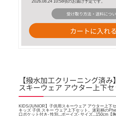
2026.08.24 10:58頃のお届け予定です。
受け取り方法・送料につ
カートに入れ
【撥水加工クリーニング済み】Phe
スキーウェア アウター上下セ
KIDS/JUNIOR】子供用スキーウェア アウター上
キッズ 子供 スキー ウェア上下セット。迷彩柄のPheni
口ポケット付き- 性別...ボーイズ- サイズ...150