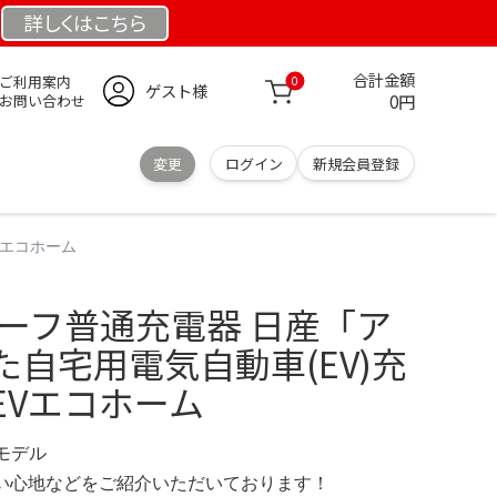
詳しくは
こちら
合計金額
ご利用案内
0
ゲスト様
0円
お問い合わせ
変更
ログイン
新規会員登録
Vエコホーム
リーフ普通充電器 日産「ア
自宅用電気自動車(EV)充
EVエコホーム
定モデル
の使い心地などをご紹介いただいております！