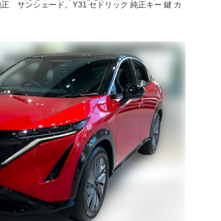
 純正 サンシェード。Y31 セドリック 純正キー 鍵 カ