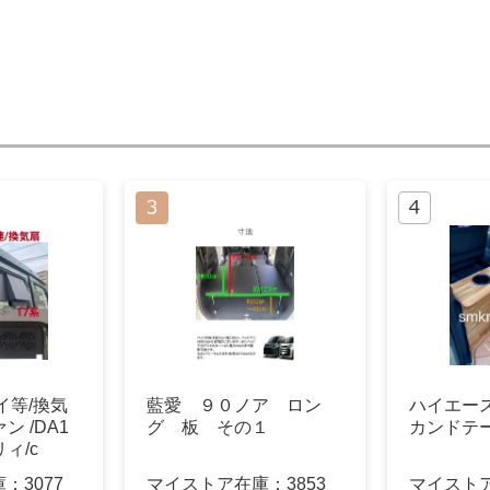
イ等/換気
藍愛 ９０ノア ロン
ハイエース
ン /DA1
グ 板 その１
カンドテ
ィ/c
庫：
3077
マイストア在庫：
3853
マイスト