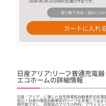
2026.08.30 22:10頃のお届け予定です。
受け取り方法・送料につ
カートに入れ
日産アリア:リーフ普通充電器
エコホームの詳細情報
日産「アリア」に適した自宅用電気自動車(EV)充電
安心！日産の電気自動車(EV)リーフを充電してみま
用可能ですし、同形状のプリウスPHV、アウトランダ