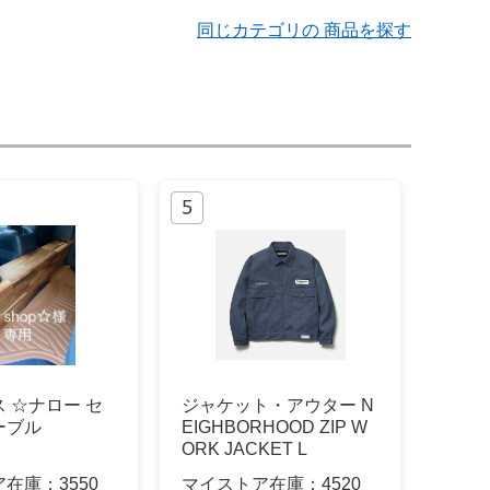
同じカテゴリの 商品を探す
 ☆ナロー セ
ジャケット・アウター N
ーブル
EIGHBORHOOD ZIP W
ORK JACKET L
ア在庫：
3550
マイストア在庫：
4520