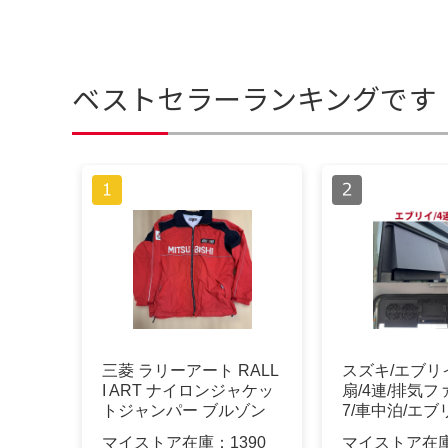
ベストセラーランキングです
三菱 ラリーアート RALL
スズキ/エブリ
I ART ナイロンジャケッ
扇/4連/排気ファ
トジャンパー ブルゾン
7/車中泊/エブリ
マイストア在庫：
1390
マイストア在