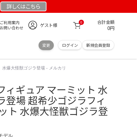
詳しくは
こちら
合計金額
ご利用案内
0
ゲスト様
0円
お問い合わせ
変更
ログイン
新規会員登録
水爆大怪獣ゴジラ登場 - メルカリ
フィギュア マーミット 水
ラ登場 超希少ゴジラフィ
ミット 水爆大怪獣ゴジラ登
定モデル