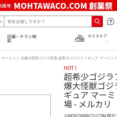
MOHTAWACO.COM 創業祭
5周年
マイストア
店舗・チラシ検
索
 マーミット 水爆大怪獣ゴジラ登場 超希少ゴジラフィギュア マーミット 
HOT !
超希少ゴジラ
爆大怪獣ゴジ
ギュア マー
場 - メルカリ
※MOHTAWACO.COM 限