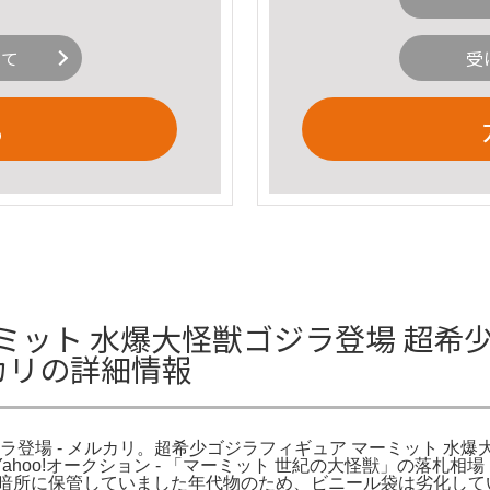
いて
受
る
ミット 水爆大怪獣ゴジラ登場 超希
ルカリの詳細情報
場 - メルカリ。超希少ゴジラフィギュア マーミット 水爆大怪獣
hoo!オークション - 「マーミット 世紀の大怪獣」の落札相
す暗所に保管していました年代物のため、ビニール袋は劣化して