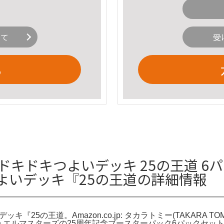
いて
受
る
ドキドキつよいデッキ 25の王道 6
つよいデッキ『25の王道の詳細情報
5の王道。Amazon.co.jp: タカラトミー(TAKARA TO
ュエルマスターズの25周年記念ブースターパック6パックセット。-