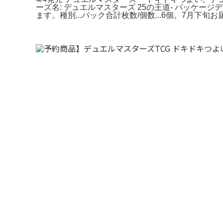
ーズ名: デュエルマスターズ 25の王道- パッケージ
ます。種別...パック合計枚数/個数...6個。7月下