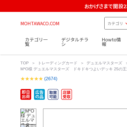
おかげさまで開設2
MOHTAWACO.COM
カテゴリ一
デジタルチラ
Howto情
覧
シ
報
TOP
トレーディングカード
デュエルマスターズ
M*O様 デュエルマスターズ ドキドキつよいデッキ 25の
(2674)