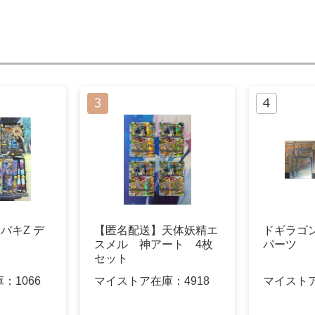
バキZ デ
【匿名配送】天体妖精エ
ドギラゴ
】
スメル 神アート 4枚
パーツ
セット
庫：
1066
マイストア在庫：
4918
マイスト