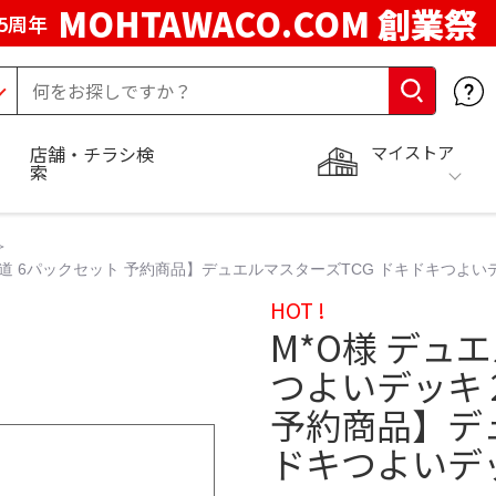
MOHTAWACO.COM 創業祭
5周年
マイストア
店舗・チラシ検
索
王道 6パックセット 予約商品】デュエルマスターズTCG ドキドキつよい
HOT !
M*O様 デュ
つよいデッキ 
予約商品】デュ
ドキつよいデ