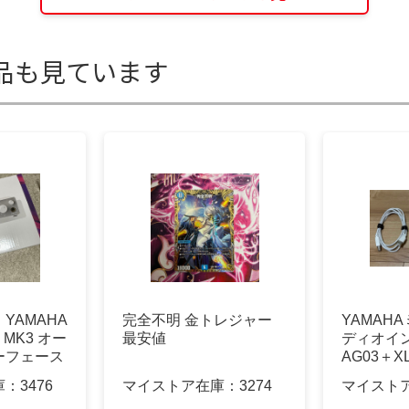
品も見ています
YAMAHA
完全不明 金トレジャー
YAMAH
 MK3 オー
最安値
ディオイ
ーフェース
AG03＋
庫：
3476
マイストア在庫：
3274
マイスト