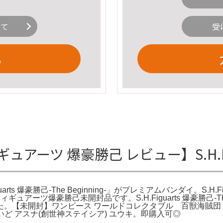
いて
受
る
アーツ 爆豪勝己 レビュー】S.H.Fi
iguarts 爆豪勝己-The Beginning-」がプレミアムバンダイ。S
ィギュアーツ爆豪勝己未開封品です。S.H.Figuarts 爆豪勝己-Th
。【未開封】ワンピース ワールドコレクタブル 百獣海賊団
いど アスナ(創世神ステイシア) ユウキ。即購入可◎