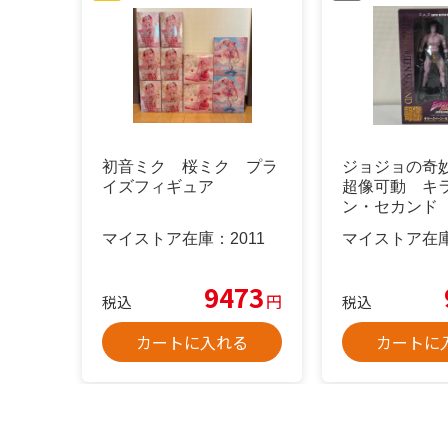
初音ミク 桜ミク プラ
ジョジョの奇
イズフィギュア
超像可動 キ
ン・セカンド
マイストア在庫：
2011
マイストア在
9473
円
税込
税込
カートに入れる
カートに