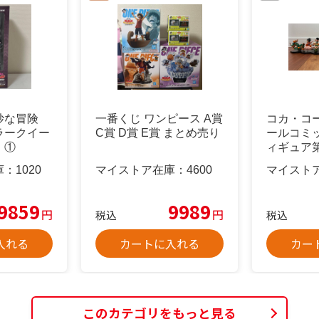
妙な冒険
一番くじ ワンピース A賞
コカ・コ
ラークイー
C賞 D賞 E賞 まとめ売り
ールコミ
 ①
ィギュア第
種フルコ
庫：
1020
マイストア在庫：
4600
マイスト
9859
9989
円
円
税込
税込
入れる
カートに入れる
カー
このカテゴリをもっと見る