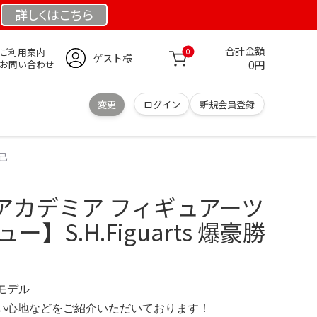
詳しくは
こちら
合計金額
ご利用案内
0
ゲスト様
0円
お問い合わせ
変更
ログイン
新規会員登録
勝己
アカデミア フィギュアーツ
】S.H.Figuarts 爆豪勝
定モデル
の使い心地などをご紹介いただいております！