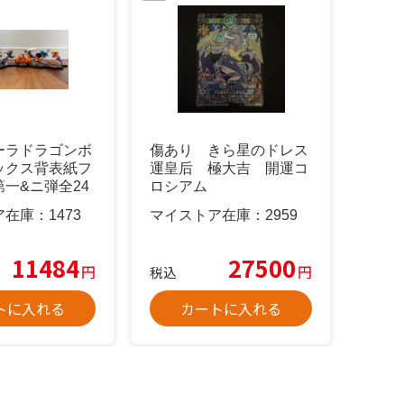
ーラドラゴンボ
傷あり きら星のドレス
ックス背表紙フ
運皇后 極大吉 開運コ
一&ニ弾全24
ロシアム
ンプ
ア在庫：
1473
マイストア在庫：
2959
11484
27500
円
円
税込
トに入れる
カートに入れる