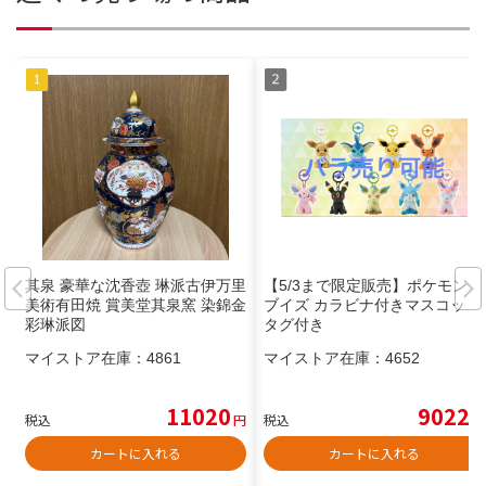
其泉 豪華な沈香壺 琳派古伊万里
【5/3まで限定販売】ポケモン
美術有田焼 賞美堂其泉窯 染錦金
ブイズ カラビナ付きマスコット
彩琳派図
タグ付き
マイストア在庫：
4861
マイストア在庫：
4652
11020
9022
税込
円
税込
円
カートに入れる
カートに入れる