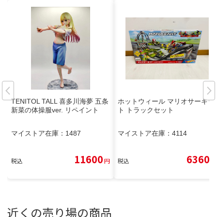
TENITOL TALL 喜多川海夢 五条
ホットウィール マリオサーキッ
新菜の体操服ver. リペイント
ト トラックセット
マイストア在庫：
1487
マイストア在庫：
4114
11600
6360
税込
円
税込
円
近くの売り場の商品