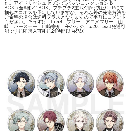
た。アイドリッシュセブン 缶バッジコレクション B
BOX（全8種／1BOX。プチプチ2重+水濡れ防止OPPにて
梱包ネコポスを予定していますが、それ以外の発送方法を
ご希望の場合は送料プラスとなりますので事前にコメント
ください。そうすけ Free! フリー アニメフリー 山
崎 バースデー 山崎宗介 缶バッジ。5/20、5/21発送可
能です◎即購入可能◎24時間以内発送