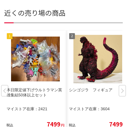
近くの売り場の商品
本日限定値下げウルトラマン英
シンゴジラ フィギュア
雄集結50体以上セット
マイストア在庫：
2421
マイストア在庫：
3604
7499
7499
税込
円
税込
円