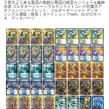
ク西方より来る激流の竜騎公華謡の精霊カンツォーネ轟䡛
合体 ゴルギオージャーソウルサンライトコハク巨魔天ア
オフェシーシークレット。ゴルギーオージャー デッキ・
シングル通販｜格安｜カードショップnem。白ゼロサバ
キ デッキパーツ