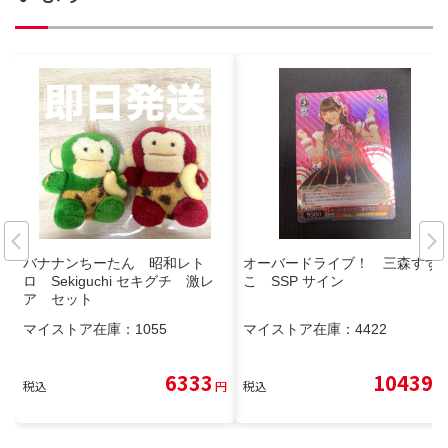
バナナンちーたん 昭和レト
オーバードライブ！ 三森すず
ロ Sekiguchi セキグチ 激レ
こ SSP サイン
ア セット
マイストア在庫：
1055
マイストア在庫：
4422
6333
10439
税込
円
税込
円