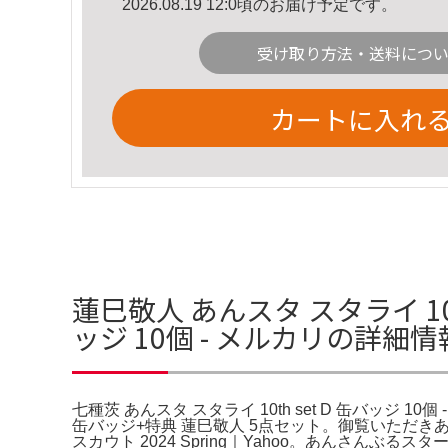
2026.08.19 12:0頃のお届け予定です。
受け取り方法・送料につ
カートに入れ
蓮巳敬人 あんスタ スタライ 10th
ッジ 10個 - メルカリの詳細情
七種茨 あんスタ スタライ 10th set D 缶バッジ 10個 - メ
缶バッジ+特典 蓮巳敬人 5点セット。御覧いただきありがと
スカウト 2024 Spring｜Yahoo。あんさんぶるスターズ！