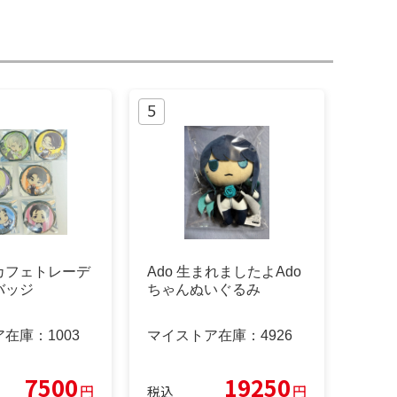
seカフェトレーデ
Ado 生まれましたよAdo
バッジ
ちゃんぬいぐるみ
ア在庫：
1003
マイストア在庫：
4926
7500
19250
円
円
税込