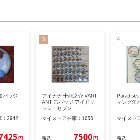
 缶バッジ
アイナナ 十龍之介 VARI
Paradi
ANT 缶バッジ アイドリ
ィング缶
ッシュセブン
庫：
2942
マイストア在庫：
1656
マイスト
7425
7500
円
円
税込
税込