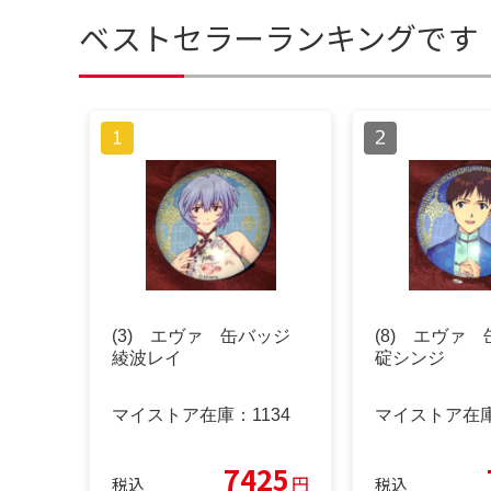
ベストセラーランキングです
(3) エヴァ 缶バッジ
(8) エヴァ
綾波レイ
碇シンジ
マイストア在庫：
1134
マイストア在
7425
円
税込
税込