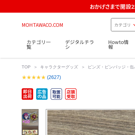
おかげさまで開設2
MOHTAWACO.COM
カテゴリ一
デジタルチラ
Howto情
覧
シ
報
TOP
キャラクターグッズ
ピンズ・ピンバッジ・缶
(2627)