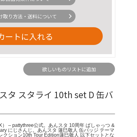
け取り方法・送料について
カートに入れる
欲しいものリストに追加
タ スタライ 10th set D 缶バ
（BOX） – pattythree公式。あんスタ 10周年 ぱしゃっつ &
rsary にじさんじ。あんスタ 蓮巳敬人 缶バッジ テーマ
コレクション10th Tour Edition蓮巳敬人 以下セットとな