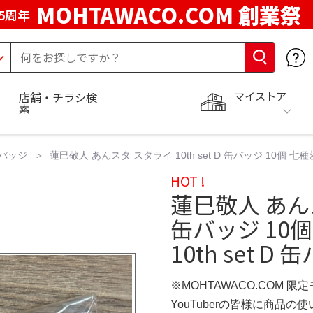
MOHTAWACO.COM 創業祭
5周年
マイストア
店舗・チラシ検
索
バッジ
蓮巳敬人 あんスタ スタライ 10th set D 缶バッジ 10個 七種茨
HOT !
蓮巳敬人 あんスタ
缶バッジ 10
10th set D
※MOHTAWACO.COM 限
YouTuberの皆様に商品