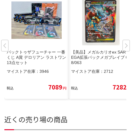
バックトゥザフューチャー 一番
【美品】メガルカリオex SAR M
くじ A賞 デロリアン ラストワン
EGA拡張パックメガブレイブ 08
13点セット
8/063
マイストア在庫：
3946
マイストア在庫：
2712
7089
7282
税込
円
税込
円
近くの売り場の商品