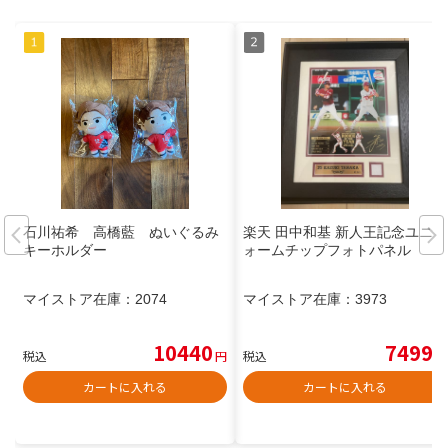
石川祐希 高橋藍 ぬいぐるみ
楽天 田中和基 新人王記念ユニフ
キーホルダー
ォームチップフォトパネル
マイストア在庫：
2074
マイストア在庫：
3973
10440
7499
税込
円
税込
円
カートに入れる
カートに入れる