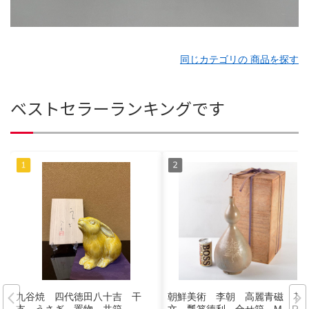
同じカテゴリの 商品を探す
ベストセラーランキングです
九谷焼 四代徳田八十吉 干
朝鮮美術 李朝 高麗青磁 花
支 うさぎ 置物 共箱
文 瓢箪徳利 合せ箱 M R5