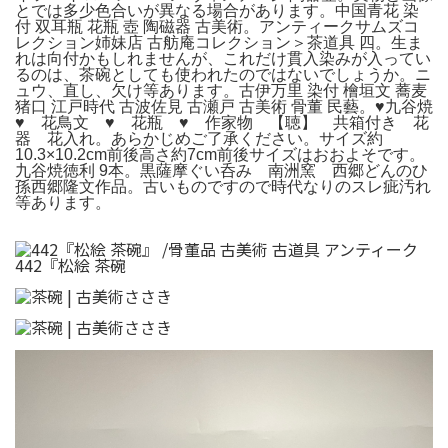
とでは多少色合いが異なる場合があります。中国青花 染
付 双耳瓶 花瓶 壺 陶磁器 古美術。アンティークサムズコ
レクション姉妹店 古舫庵コレクション＞茶道具 四。生ま
れは向付かもしれませんが、これだけ貫入染みが入ってい
るのは、茶碗としても使われたのではないでしょうか。ニ
ュウ、直し、欠け等あります。古伊万里 染付 檜垣文 蕎麦
猪口 江戸時代 古波佐見 古瀬戸 古美術 骨董 民藝。♥九谷焼
♥ 花鳥文 ♥ 花瓶 ♥ 作家物 【聴】 共箱付き 花
器 花入れ。あらかじめご了承ください。サイズ約
10.3×10.2cm前後高さ約7cm前後サイズはおおよそです。
九谷焼徳利 9本。黒薩摩ぐい呑み 南洲窯 西郷どんのひ
孫西郷隆文作品。古いものですので時代なりのスレ疵汚れ
等あります。