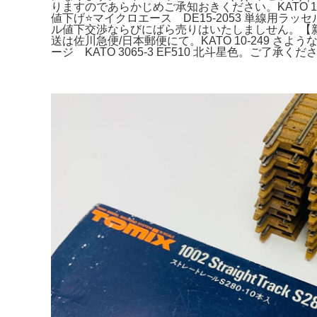
りますのであらかじめご承知おきください。KATO 10-
値下げ⭐️マイクロエース DE15-2053 単線用ラッセ
ル値下交渉ならびにばら売りはいたしましせん。【新品
送は佐川急便/日本郵便にて。KATO 10-249 
ージ KATO 3065-3 EF510 北斗星色。