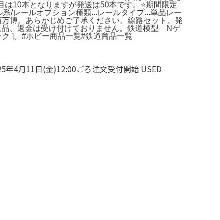
1枚目は10本となりますが発送は50本です。⭐️期間限定
ール系/レールオプション種類...レールタイプ...単品レー
阪関西万博。あらかじめご了承ください。線路セット。発
よる返品、返金は受け付けておりません。鉄道模型 Nゲ
ック ]。#ホビー商品一覧#鉄道商品一覧