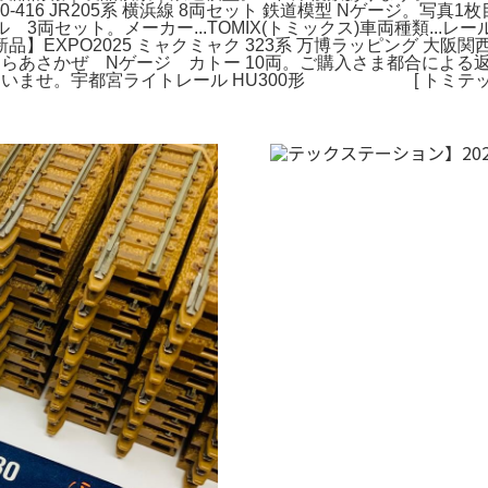
416 JR205系 横浜線 8両セット 鉄道模型 Nゲージ。写真
ル 3両セット。メーカー...TOMIX(トミックス)車両種類...レ
】EXPO2025 ミャクミャク 323系 万博ラッピング 大
さようならあさかぜ Nゲージ カトー 10両。ご購入さま都合に
ご了承くださいませ。宇都宮ライトレール HU300形 [ トミテ