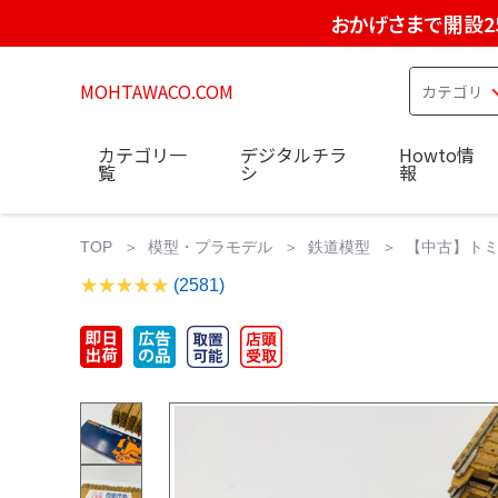
おかげさまで開設2
MOHTAWACO.COM
カテゴリ一
デジタルチラ
Howto情
覧
シ
報
TOP
模型・プラモデル
鉄道模型
【中古】トミッ
(2581)