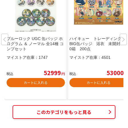
ブルーロック UGC 缶バッジ ホ
ハイキュー トレーディング
ログラム ＆ ノーマル 全14種 コ
BIG缶バッジ 浴衣 未開封 2
ンプセット
0箱 200点
マイストア在庫：
1747
マイストア在庫：
4501
52999
53000
税込
円
税込
円
カートに入れる
カートに入れる
このカテゴリをもっと見る