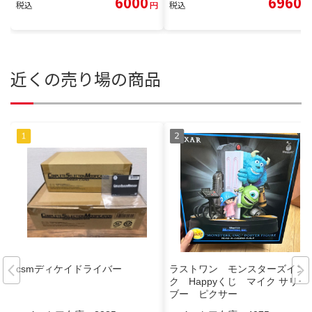
6000
6960
税込
円
税込
円
近くの売り場の商品
csmディケイドライバー
ラストワン モンスターズイン
ク Happyくじ マイク サリー
ブー ピクサー