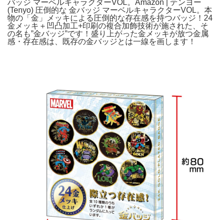
バッジ マーベルキャラクターVOL。Amazon | テンヨー
(Tenyo) 圧倒的な 金バッジ マーベルキャラクターVOL。本
物の「金」メッキによる圧倒的な存在感を持つバッジ！24
金メッキ＋凹凸加工+印刷の複合加飾技術が施された、そ
の名も”金バッジ”です！盛り上がった金メッキが放つ金属
感・存在感は、既存の金バッジとは一線を画します！