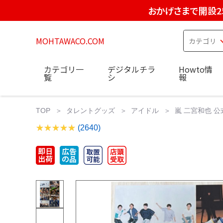
おかげさまで開設2
MOHTAWACO.COM
カテゴリ一
デジタルチラ
Howto情
覧
シ
報
TOP
タレントグッズ
アイドル
嵐 二宮和也 公
(2640)