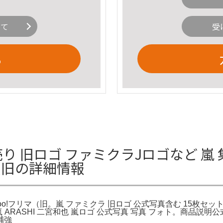
いて
受
る
り 旧ロゴ ファミクラJロゴなど 嵐 
マ（旧の詳細情報
hoo!フリマ（旧。嵐 ファミクラ 旧ロゴ 公式写真含む 15枚セット
.jp: 嵐 ARASHI 二宮和也 嵐ロゴ 公式写真 写真 フォト。商
補強