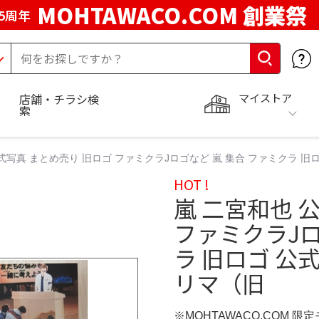
MOHTAWACO.COM 創業祭
5周年
マイストア
店舗・チラシ検
索
式写真 まとめ売り 旧ロゴ ファミクラJロゴなど 嵐 集合 ファミクラ 旧ロゴ
HOT !
嵐 二宮和也 
ファミクラJロ
ラ 旧ロゴ 公式
リマ（旧
※MOHTAWACO.COM 限