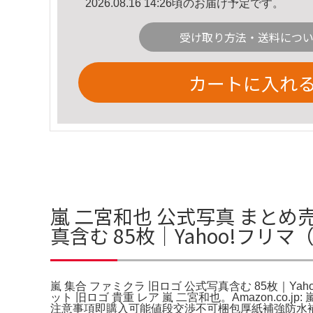
2026.08.16 14:26頃のお届け予定です。
受け取り方法・送料につ
カートに入れ
嵐 二宮和也 公式写真 まとめ売
真含む 85枚｜Yahoo!フリ
嵐 集合 ファミクラ 旧ロゴ 公式写真含む 85枚｜Ya
ット 旧ロゴ 貴重 レア 嵐 二宮和也。Amazon.co
注意事項即購入可能値段交渉不可梱包厚紙補強防水