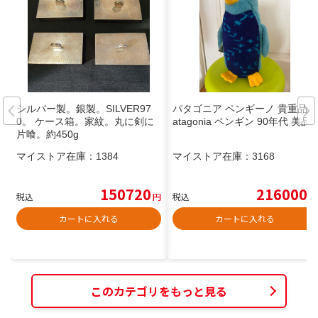
シルバー製。銀製。SILVER97
パタゴニア ペンギーノ 貴重品P
0。 ケース箱。家紋。丸に剣に
atagonia ペンギン 90年代 美品
片喰。約450g
マイストア在庫：
1384
マイストア在庫：
3168
150720
216000
税込
円
税込
円
カートに入れる
カートに入れる
このカテゴリをもっと見る