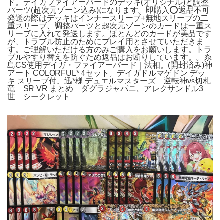
ド。デイガファイアーバードのデッキ(オリジナル)と調整
パーツ(超次元ゾーン込み)になります。即購入⭕️返品不可
発送の際はデッキはインナースリーブ+無地スリーブの二
重スリーブ、調整パーツと超次元ゾーンのカードは一重ス
リーブに入れて発送します。ほとんどのカードが美品です
が、トラブル防止のためにプレイ用とさせていただきま
す。ご理解いただける方のみご購入をお願いします。トラ
ブルやすり替えを防ぐため返品はお断りしています。。糸
島CS使用デイガ・ファイアーバード｜法相。(開封済み)神
アート COLORFUL* 4セット。デイガドルマゲドン デッ
キ スリーブ付。迅*様 デュエルマスターズ 逆転神vs切札
竜 SR VR まとめ ダグラジャパニ。アレクサンドル3
世 シークレット