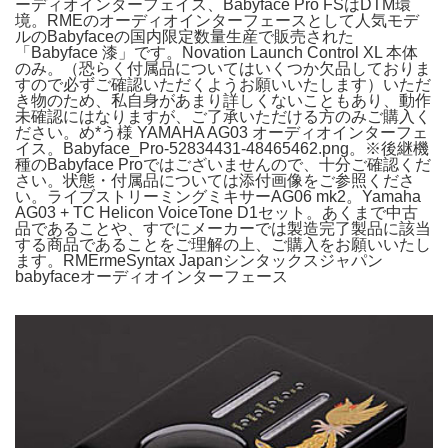
ーディオインターフェイス、Babyface Pro FSはDTM環
境。RMEのオーディオインターフェースとして人気モデ
ルのBabyfaceの国内限定数量生産で販売された
「Babyface 漆」です。Novation Launch Control XL 本体
のみ。（恐らく付属品についてはいくつか欠品しておりま
すので必ずご確認いただくようお願いいたします）いただ
き物のため、私自身があまり詳しくないこともあり、動作
未確認にはなりますが、ご了承いただける方のみご購入く
ださい。め*う様 YAMAHA AG03 オーディオインターフェ
イス。Babyface_Pro-52834431-48465462.png。※後継機
種のBabyface Proではございませんので、十分ご確認くだ
さい。状態・付属品については添付画像をご参照くださ
い。ライブストリーミングミキサーAG06 mk2。Yamaha
AG03 + TC Helicon VoiceTone D1セット。あくまで中古
品であることや、すでにメーカーでは製造完了製品に該当
する商品であることをご理解の上、ご購入をお願いいたし
ます。RMErmeSyntax Japanシンタックスジャパン
babyfaceオーディオインターフェース