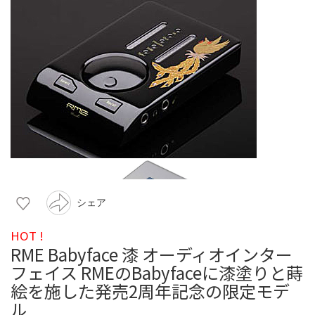
シェア
HOT !
RME Babyface 漆 オーディオインター
フェイス RMEのBabyfaceに漆塗りと蒔
絵を施した発売2周年記念の限定モデ
ル