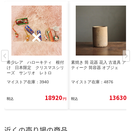
希少レア ハローキティ 根付
素焼き 筒 花器 花入 古道具 アン
け 日本限定 クリスマスシリ
ティーク 筒容器 オブジェ
ーズ サンリオ レトロ
マイストア在庫：
3940
マイストア在庫：
4876
18920
13630
税込
円
税込
円
近くの売り場の商品