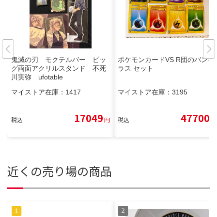
鬼滅の刃 モクテルバー ビッ
ポケモンカードVS R団のバンギ
グ両面アクリルスタンド 不死
ラス セット
川実弥 ufotable
マイストア在庫：
1417
マイストア在庫：
3195
17049
47700
税込
円
税込
円
近くの売り場の商品