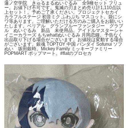
蓮ノ空学院 きゅるまるぬいぐるみ 全9種セット フリュ
ー。お値下げ不可です。鬼滅の刃まとめ売り計1,110点以
上セット！。予めご了承ください。プロジェクトセカイ
カラフルステージ 初音ミク ふわぷち マスコット。袋にシ
ワ等あります。ご理解いただける方のみご購入をお願いい
たします。ベリアル グランブルーファンタジー グラブ
ル ぬいぐるみ 新品 未使用品。アイドルマスターシャ
イニーカラーズ もちwhat!ぬいぐるみ 月岡恋鐘。予告なく
出品取り下げる場合がございます。お値段は変動する場合
がございます。銀魂 TOPTOY 中国 バンダイ Sofunui ソフ
ぬい 坂田銀時。Mickey Family ミッキーファミリー
POPMART ポップマート。#flatのプロセカ