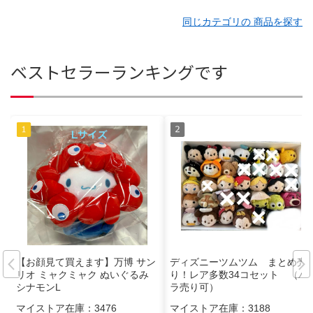
同じカテゴリの 商品を探す
ベストセラーランキングです
【お顔見て買えます】万博 サン
ディズニーツムツム まとめ売
リオ ミャクミャク ぬいぐるみ
り！レア多数34コセット （バ
シナモンL
ラ売り可）
マイストア在庫：
3476
マイストア在庫：
3188