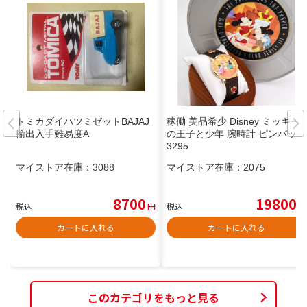
トミカダイハツミゼットBAJAJ
稼働 美品希少 Disney ミッキー
輸出入手難易度A
の王子と少年 腕時計 ピンバッジ
3295
マイストア在庫：
3088
マイストア在庫：
2075
8700
19800
税込
円
税込
円
カートに入れる
カートに入れる
このカテゴリをもっと見る