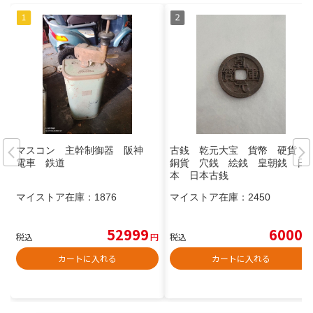
マスコン 主幹制御器 阪神
古銭 乾元大宝 貨幣 硬貨
電車 鉄道
銅貨 穴銭 絵銭 皇朝銭 日
本 日本古銭
マイストア在庫：
1876
マイストア在庫：
2450
52999
6000
税込
円
税込
円
カートに入れる
カートに入れる