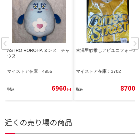
ASTRO ROROHA ヌンヌ チャ
古澤里紗推しアピユニフォーム
ウヌ
マイストア在庫：
4955
マイストア在庫：
3702
6960
8700
税込
円
税込
円
近くの売り場の商品