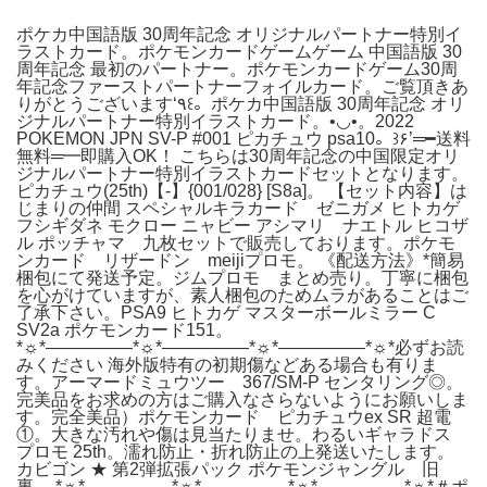
ポケカ中国語版 30周年記念 オリジナルパートナー特別イ
ラストカード。ポケモンカードゲームゲーム 中国語版 30
周年記念 最初のパートナー。ポケモンカードゲーム30周
年記念ファーストパートナーフォイルカード。ご覧頂きあ
りがとうございます‘٩꒰。ポケカ中国語版 30周年記念 オリ
ジナルパートナー特別イラストカード。•◡•。2022
POKEMON JPN SV-P #001 ピカチュウ psa10。꒱۶’═━送料
無料═━即購入OK！ こちらは30周年記念の中国限定オリ
ジナルパートナー特別イラストカードセットとなります。
ピカチュウ(25th)【-】{001/028} [S8a]。 【セット内容】は
じまりの仲間 スペシャルキラカード ゼニガメ ヒトカゲ
フシギダネ モクロー ニャビー アシマリ ナエトル ヒコザ
ル ポッチャマ 九枚セットで販売しております。ポケモ
ンカード リザードン meijiプロモ。 《配送方法》*簡易
梱包にて発送予定。ジムプロモ まとめ売り。丁寧に梱包
を心がけていますが、素人梱包のためムラがあることはご
了承下さい。PSA9 ヒトカゲ マスターボールミラー C
SV2a ポケモンカード151。
*☼*―――――*☼*―――――*☼*―――――*☼*️必ずお読
みください️ 海外版特有の初期傷などある場合も有りま
す。アーマードミュウツー 367/SM-P センタリング◎。
完美品をお求めの方はご購入なさらないようにお願いしま
す。完全美品）ポケモンカード ピカチュウex SR 超電
①。大きな汚れや傷は見当たりませ。わるいギャラドス
プロモ 25th。濡れ防止・折れ防止の上発送いたします。
カビゴン ★ 第2弾拡張パック ポケモンジャングル 旧
裏。 *☼*―――――*☼*―――――*☼*―――――*☼*＃ポ