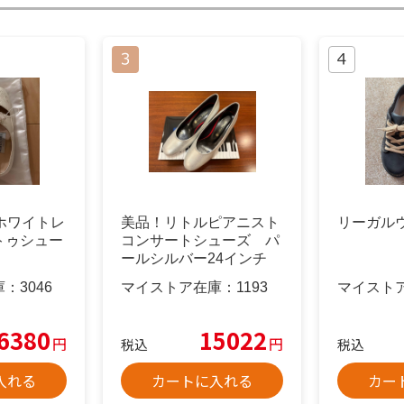
E ホワイトレ
美品！リトルピアニスト
リーガル
トゥシュー
コンサートシューズ パ
ールシルバー24インチ
庫：
3046
マイストア在庫：
1193
マイスト
6380
15022
円
円
税込
税込
入れる
カートに入れる
カー