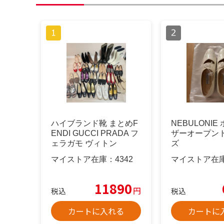
ハイブランド靴 まとめF
NEBULONI
ENDI GUCCI PRADA フ
ザーオープン
ェラガモ ヴィトン
ズ
マイストア在庫：
4342
マイストア在
11890
円
税込
税込
カートに入れる
カートに