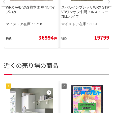
WRX VAB VAG柿本改 中間パイ
スバルインプレッサWRX STi/G
プのみ
VBワンオフ中間フルストレート
加工パイプ
マイストア在庫：
1718
マイストア在庫：
3961
36994
19799
税込
円
税込
円
近くの売り場の商品