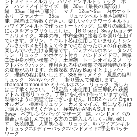
ンドメイド - メルカリ。ハワイアンキルトリュック ホ
ヌ ハンドメイドサイズ 横 30㎝〔最長の底部分〕
縦 33㎝〔縦中心部分〕 マチ 12㎝〜9㎝ 内ポケット
あり ファスナー 35㎝ リュックベルト長さ調整可
能 誤差はご容赦ください。楽しいパッチワークキルト』
ハワイアンキルトで作ったトートバッグ。生成りの綿生地
にホヌをアップリケしました。【BIG size】3way bag／デ
ニムリメイク。本体の布、中布全体に接着芯を張り仕上げ
でいます。ダリン。＊キルト芯は使用していません！シン
プルさがホヌを引き立て今までになかったホヌの存在感を
楽しんでいただける商品です。♡ミナペルホネン タンバ
リン リュック 外ポケット付き ハンドメイド♡。画像
③は中身が無い状態です。土屋鞄 トーンオイルヌメ ソ
フトバックパック。使用される中の状態で布製独特の多少
の変形があります。永遠深夜 3Way Bag ずとまよ バッ
グ。理解の程お願いします。388 帯リメイク 鳳凰の縦型
リュック 3wayバッグ。 折り畳んで発送します。
charcoal tambourine ミナペルホネン リュック。折しわ
はご了承ください。【限定品・未使用】信三郎帆布 鉄腕
アトム 迷彩リュック。丁寧にを心掛け作っていますが既
製品のように完璧ではございません。HERZ ヘルツ Organ
オルガン 棒屋根リュック カスタマイズ。気になる方は
ご購入をお控えください。極美品✨ANNA SUI mini
3way ペアレンツバッグ マザーズ 蝶。ハンドメイドの
風合いを楽しんで頂ける方のご購入よろしくお願い致し
す。妖装飾屋 人間初心者 リュック。#ハワイアンキル
トリュック#ボディーバック#ハンドメイド#手芸#パッチ
ワーク