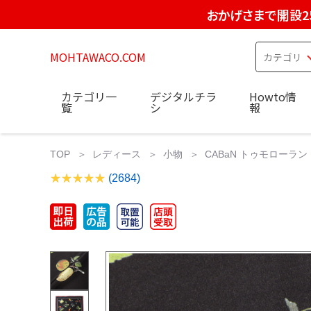
おかげさまで開設2
MOHTAWACO.COM
カテゴリ一
デジタルチラ
Howto情
覧
シ
報
TOP
レディース
小物
CABaN トゥモローラン
(2684)