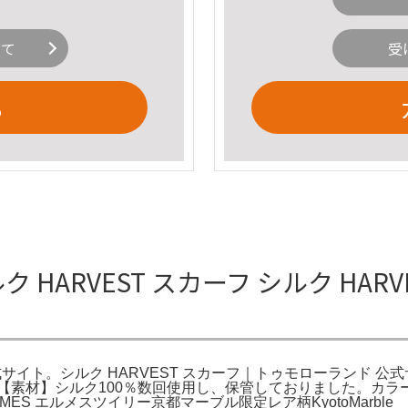
いて
受
る
ク HARVEST スカーフ シルク HA
式サイト。シルク HARVEST スカーフ｜トゥモローランド 公式
7.5【素材】シルク100％数回使用し、保管しておりました。カラー
S エルメスツイリー京都マーブル限定レア柄KyotoMarble