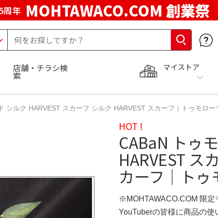
MOHTAWACO.COM 創業祭
5周年
マイストア
店舗・チラシ検
索
ド シルク HARVEST スカーフ シルク HARVEST スカーフ｜トゥモロ
HOT !
CABaN ト
HARVEST ス
カーフ｜トゥ
※MOHTAWACO.COM 限
YouTuberの皆様に商品