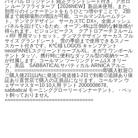
バイバル ロッジテント 純正グランドシート付き。アポロ
ン ルーフフライタープ【2026NEW】新品未使用。また、
別売りのインナーテントをもうひとつ増やすことで、2部
屋まで就寝場所の増設が可能。コールマン2ルームテン
ト。テンマクデザイン サーカスTC DX+。全面メッシュ
パネルを設けているため、オープン時は圧倒的な解放感が
得られます。ビジョンピークス クアトロアーチ２ルーム
＋RF 専用マットセット。テンマクデザイン サーカス フル
サイズ グランドシート。雪の季節まで使用できるスノー
スカート付きです。K*C様 LOGOS キャンプテント
neosPANELスクリーンドゥーブルXL。オガワ ワンポール
テント タッソ。携行時に便利なダッフル型の収納ケース
が付属します。コールマン ツーリングドームLX オリー
ブ。美品 SABBATICALサバティカル ARNICA アルニ
カ。================================即購入歓迎◎
ご購入後2日以内に発送◎発送後1-2日で到着◎追跡あり保
証あり直営店で購入の正規品になります。コールマン ウ
ェザーマスター10 10人用 テント 2000008678。
sabbatical モーニンググローリーインナーテント。・ペッ
ト飼っておりません
================================