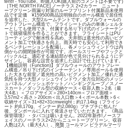
tent!! - YouTube。即購入OK(購入前のコメントは不要です)
［THE NORTH FACE] ノーチラス 2×2カラー ニュート
ープグリーン雨漏り対策のルーフプリント付属新品未使用
品です定価 ¥159500商品説明独自のポール構造で居住性
を追求した、大型2ルームテントです。ダブルウォールの
アウトフレーム構造で、フライシートのみの単体シェルタ
ーとしても使用でき、付属する吊り下げ式のインナーテン
トで就寝場所を作ることができます。フライシートはPU
コーティングで耐水性を高め、天井部は遮光性の高いピグ
メント加工で快適さを向上。雨天時でも安心して利用でき
るベンチレーションを配備し、各メッシュウィンドウは内
側からの開閉操作が可能です。ポールスリーブやフックと
バックルは、適応する連結部が色で見分けられるようにデ
ザインし、容易な設営を追求した設計で仕上げています。
【機能説明（Function)】ダブルウォールのアウトフレー
ム構造／吊り下げ式のインナーテント／専用ポールを使用
した大きな前室／遮光性の高いピグメント加工／優れた通
気性を持つ大型メッシュウインドウ／全方位対応のメッシ
ュパネル／メッシュポケット／ハンギングループ／スノー
スカート／ダッフル型の収納ケース＜収容人数＞2名（最
大4名）＜フロアサイズ＞280×140cm＜フロア面積＞
3.57m2＜高さ＞200cm＜出入口数＞4＜ポール本数＞6＜
収納サイズ＞31×82×31cmweight；約17.14kg（フライシ
ート 約8,170g、インナー 約2,080g）プチプチに包んだ
後、ダンボールに入れて発送させていただきます。《商品
保管環境》・タバコは吸いません。2022年新作!ノースフ
ェイスのノーチラス2×2からニュートープグリーン。収容
人数は2人（最大4人）。廃盤 コールマン ビラデルマーリ