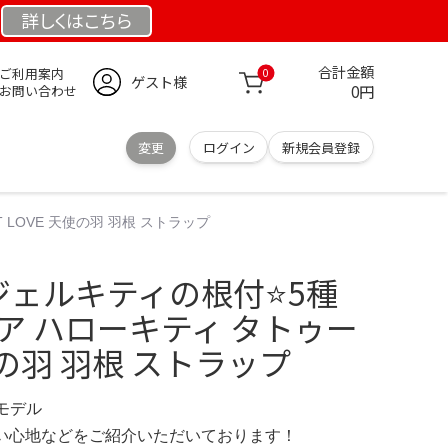
詳しくは
こちら
合計金額
ご利用案内
0
ゲスト様
0円
お問い合わせ
変更
ログイン
新規会員登録
 LOVE 天使の羽 羽根 ストラップ
ジェルキティの根付⭐️5種
激レア ハローキティ タトゥー
天使の羽 羽根 ストラップ
定モデル
の使い心地などをご紹介いただいております！