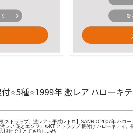
いて
受
る
️5種⭐️1999年 激レア ハローキティ
 羽根 ストラップ。激レア・平成レトロ】SANRIO 2007年 
P。美品 超激レア 花とエンジェルKT ストラップ 根付け ハロー
金の根付ですとても珍しい品