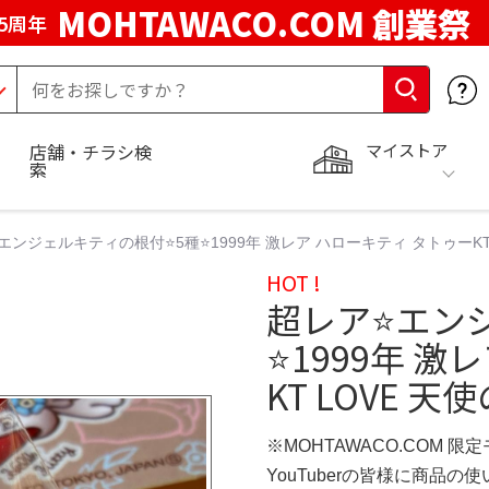
MOHTAWACO.COM 創業祭
5周年
マイストア
店舗・チラシ検
索
️エンジェルキティの根付⭐️5種⭐️1999年 激レア ハローキティ タトゥーKT
HOT !
超レア⭐️エン
⭐️1999年 
KT LOVE 
※MOHTAWACO.COM 限
YouTuberの皆様に商品